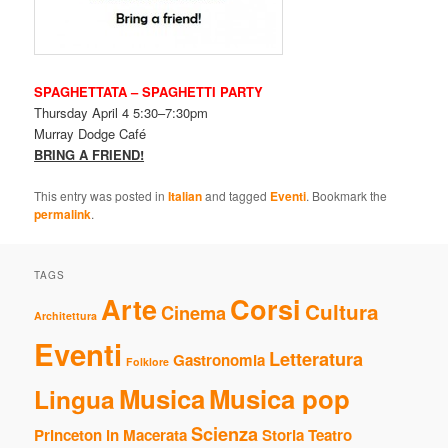
SPAGHETTATA – SPAGHETTI PARTY
Thursday April 4 5:30–7:30pm
Murray Dodge Café
BRING A FRIEND!
This entry was posted in
Italian
and tagged
Eventi
. Bookmark the
permalink
.
TAGS
Arte
Corsi
Cultura
Cinema
Architettura
Eventi
Letteratura
Gastronomia
Folklore
Musica
Musica pop
Lingua
Scienza
Princeton in Macerata
Storia
Teatro