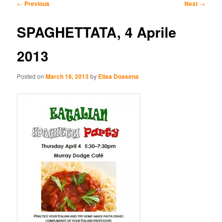
Post
←
Previous
Next
→
navigation
content
content
SPAGHETTATA, 4 Aprile
2013
Posted on
March 16, 2013
by
Elisa Dossena