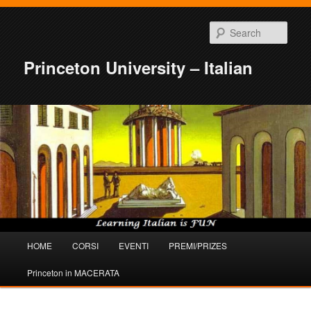
Sear
Princeton University – Italian
Main
HOME
CORSI
EVENTI
PREMI/PRIZES
Skip
Skip
menu
Princeton in MACERATA
to
to
primary
secondary